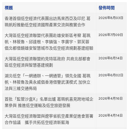
示
標題
發佈時間
條
數
香港首個低空經濟代表團出訪馬來西亞及印尼 葛
2026年8月03日
珮帆盼推動低空經濟國際產業交流與務實合作
大灣區低空經濟聯盟代表團赴雄安新區考察 葛珮
2026年7月09日
帆、林筱魯、邱達根、李鎮強、李廣宇、郭芙蓉
倡北都借鏡雄安智慧城市及低空經濟規劃基建經驗
大灣區低空經濟聯盟約見特區政府 共商北部都會
2026年6月14日
區低空經濟與智慧基建規劃
湖北低空「一網通辦、一網通管」領先全國 葛珮
2026年6月02日
帆、林筱魯及黃永威倡香港借鑒武漢模式 加快立
法與三維交通佈局
首批「監管沙盒X」名單出爐 葛珮帆喜見跨地域企
2026年4月16日
業參與 推進低空運輸及低空旅遊發展
大灣區低空經濟聯盟與遼寧省航空產業促進會簽署
2026年4月14日
合作協議 攜手共拓低空經濟新藍海