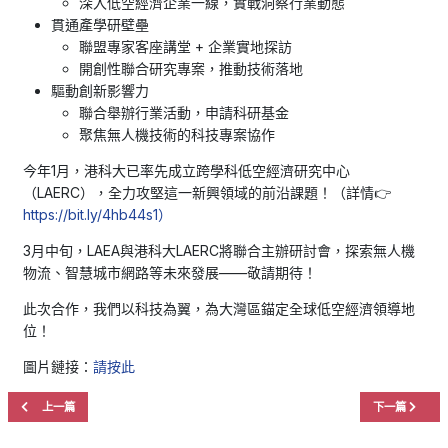
深入低空經濟企業一線，實戰洞察行業動態
貫通產學研壁壘
聯盟專家客座講堂 + 企業實地探訪
開創性聯合研究專案，推動技術落地
驅動創新影響力
聯合舉辦行業活動，申請科研基金
聚焦無人機技術的科技專案協作
今年1月，港科大已率先成立跨學科低空經濟研究中心
（LAERC），全力攻堅這一新興領域的前沿課題！（詳情👉
https://bit.ly/4hb44s1）
3月中旬，LAEA與港科大LAERC將聯合主辦研討會，探索無人機
物流、智慧城市網路等未來發展——敬請期待！
此次合作，我們以科技為翼，為大灣區錨定全球低空經濟領導地
位！
圖片鏈接：
請按此
上一篇文章: 大灣區低空經濟聯盟對施政報告提出 12 方面建議 葛珮帆倡成立「低空管
下一篇文章: 
上一篇
下一篇