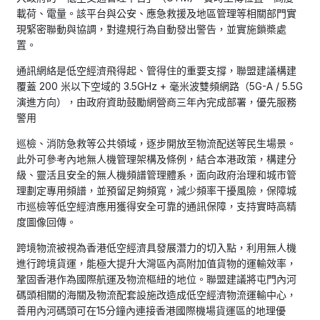
載荷、電量。該平台與公安、應急救援及地區管理等相關部門實
現緊密聯動與協調，對違規行為自動發出警告，並實施鎖槳處
置。
通訊網絡是低空經濟飛得起、管得住的重要支撐，聯盟建議構建
覆蓋 200 米以下空域的 3.5GHz + 毫米波雙頻網路（5G-A / 5.5G
演進方向），由政府資助鼓勵網營商三年內完成部署，優先服務
警用
巡檢、消防急救等公共領域，逐步開放至物流配送等民生場景。
此外可參考內地無人機管理架構及條例，結合本港政策，構建分
級、靈活且安全的無人機頻譜管理體系，面向政府治理和城市管
理劃定專用頻譜，並預留足夠頻寬，減少頻率干擾風險，保障城
市巡檢等低空經濟應用獲得安全可靠的通訊保障，支持實時高精
度圖像回傳。
跨境物流被視為香港低空經濟具發展潛力的切入點，利用無人機
進行跨境貨運，能極大提升大灣區內高附加值貨物的運輸效率，
鞏固香港作為國際航運及物流樞紐的地位。聯盟建議將屯門內河
碼頭相關的海關及物流配套設施改造成低空經濟物流運輸中心，
善用內河碼頭可在15分鐘內連接香港國際機場貨運區的地理優