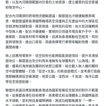
勢，以及內河碼頭範圍內珍貴的土地資源，建立優質的低空客運
和物流中心。
配合內河碼頭的跨境物流運輸建議，聯盟提出冷鏈運輸應用場
景。聯盟建議將香港國際機場高空貨運與正在建設中的大灣區低
空經濟物流鏈對接，將高增值、急時效的貨物，由大型貨機轉用
中型無人機，配合冷鏈運輸，實現同日到達市場及客戶手中，拓
展餐飲、高端食材等市場機會，這將為香港推動低空經濟，特別
是跨境物流、進出口貿易、高級食肆等行業帶來輻射效應，開拓
廣闊商機。
除上述應用場景外，低空技術也能夠賦能旅遊項目，提升本港旅
遊地位。聯盟提出充分利用本港擁有全球獨有的「山海城」景
觀、優美的海岸線及獨特的地質公園等，結合載人無人機的獨特
空中遊覽體驗，打造「低空+文旅」的新旅遊模式。並考慮打造啟
德郵輪碼頭低空維港遊、地質公園、滘西洲、千島湖、海洋公園
等低空旅遊航線。
聯盟的長遠目標是推動香港成為國家發展低空經濟的對外示範基
地。這需要香港在技術標準、商業模式和治理體系上與國際最高
水平接軌，並利用自身國際網絡，將成功經驗推廣至「一帶一
路」沿線國家及地區。聯盟建議舉辦國際低空經濟峰會，將本港