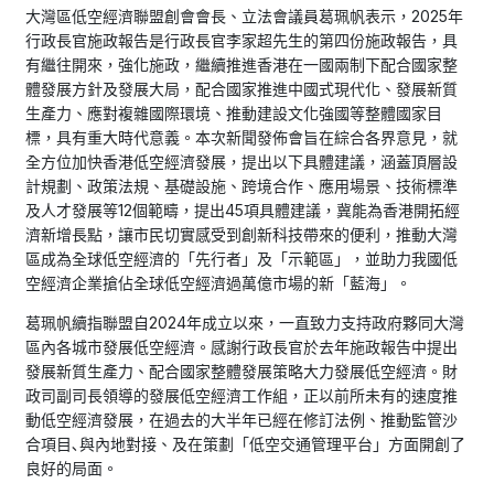
大灣區低空經濟聯盟創會會長、立法會議員葛珮帆表示，2025年
行政長官施政報告是行政長官李家超先生的第四份施政報告，具
有繼往開來，強化施政，繼續推進香港在一國兩制下配合國家整
體發展方針及發展大局，配合國家推進中國式現代化、發展新質
生產力、應對複雜國際環境、推動建設文化強國等整體國家目
標，具有重大時代意義。本次新聞發佈會旨在綜合各界意見，就
全方位加快香港低空經濟發展，提出以下具體建議，涵蓋頂層設
計規劃、政策法規、基礎設施、跨境合作、應用場景、技術標準
及人才發展等12個範疇，提出45項具體建議，冀能為香港開拓經
濟新增長點，讓市民切實感受到創新科技帶來的便利，推動大灣
區成為全球低空經濟的「先行者」及「示範區」，並助力我國低
空經濟企業搶佔全球低空經濟過萬億市場的新「藍海」。
葛珮帆續指聯盟自2024年成立以來，一直致力支持政府夥同大灣
區內各城市發展低空經濟。感謝行政長官於去年施政報告中提出
發展新質生產力、配合國家整體發展策略大力發展低空經濟。財
政司副司長領導的發展低空經濟工作組，正以前所未有的速度推
動低空經濟發展，在過去的大半年已經在修訂法例、推動監管沙
合項目､與內地對接、及在策劃「低空交通管理平台」方面開創了
良好的局面。