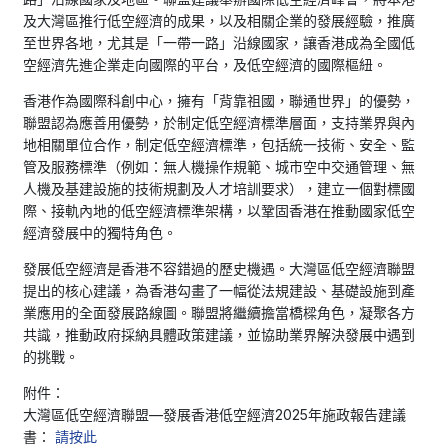
及大灣區推行低空經濟的成果，以及相關企業的發展經驗，推廣
至世界各地，尤其是「一帶一路」沿線國家，讓香港成為全國低
空經濟先進企業走向國際的平台，及低空經濟的國際樞紐。
香港作為國際科創中心，擁有「背靠祖國，聯通世界」的優勢，
聯盟認為應善用優勢，於制定低空經濟標準層面，支持業界與內
地相關單位合作，制定低空經濟標準，包括統一技術、安全、監
管及服務標準（例如：無人機操作規範、城市空中交通管理、無
人機及基建設施的技術規劃及人才培訓要求），建立一個對標國
際、接軌內地的低空經濟標準架構，以鞏固香港在推動國家低空
經濟發展中的獨特角色。
發展低空經濟是香港不容錯過的歷史機遇。大灣區低空經濟聯盟
提出的核心建議，為香港勾畫了一幅從法規建設、基礎設施到產
業應用的全面發展路線圖。聯盟將繼續擔當橋樑角色，凝聚各方
共識，推動政府採納具體政策建議，並協助業界解決發展中遇到
的挑戰。
附件：
大灣區低空經濟聯盟—發展香港低空經濟2025年施政報告建議
書：
請按此