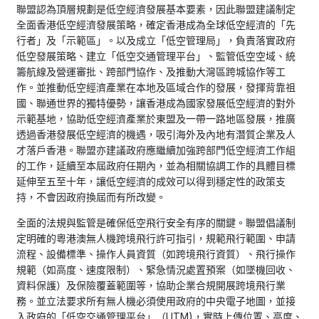
聯盟認為頂層規劃是低空經濟發展基本要素，因此聯盟建議制定
全面香港低空經濟發展策略，確定香港成為全球低空經濟的「先
行者」及「示範區」。以及成立「低空管理局」，負責落實政府
低空發展策略、建立「低空交通管理平台」、監管低空空域、統
籌航線及營運審批、跨部門協作、及推動大灣區跨城協作等工
作。並推動低空經濟產業在本地及區域合作的發展，發揮背靠祖
國、聯通世界的獨特優勢，讓香港成為國家發展低空經濟的對外
示範基地，協助低空經濟產業於東盟及一帶一路地區發展，推廣
透過香港發展低空經濟的機遇，吸引海外及內地有潛質企業及人
才落戶香港。聯盟亦建議政府應繼續加強跨部門低空經濟工作組
的工作，延續至本屆政府任期內，並為相關協調工作的具體目標
延伸至五至十年，讓低空經濟的成效可以得到穩定性的政策支
持，不會因政府換屆而有所改變。
全面的法規與監管是確保低空飛行安全有序的關鍵。聯盟倡議制
定明確的粵港澳無人機跨境飛行許可指引，規範飛行範圍、申請
流程、設備標準、操作人員資質（如跨境飛行資質）、飛行操作
規範（如高度、速度限制）、緊急情況處置預案（如墜機回收、
資料保護）及保險覆蓋範圍等，協助企業合規開展跨境飛行業
務。並立法要求所有無人機必須使用政府的中央電子地圖，並接
入政府的「低空交通管理平台」（UTM)，實時上傳位置、高度、